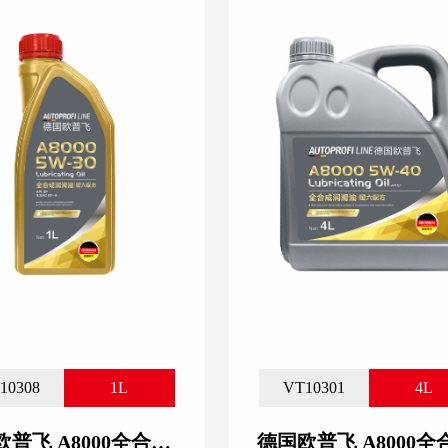
10308
1L
VT10301
4L
德国欧普飞 A8000全合成润滑油 5W-30_1L