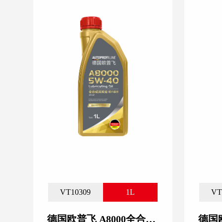
VT10309
1L
VT
德国欧普飞 A8000全合成润滑油 5W-40_1L