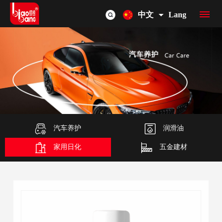
中文
Lang
首
页
品
牌
产
介
品
汽车养护
润滑油
OEM/ODM
家用日化
五金建材
绍
总
联
览
系
我
们