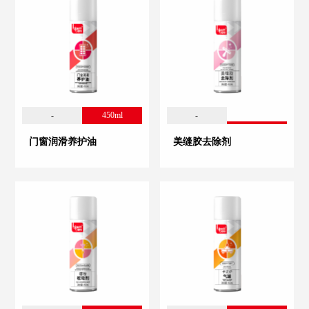
-
450ml
-
门窗润滑养护油
美缝胶去除剂