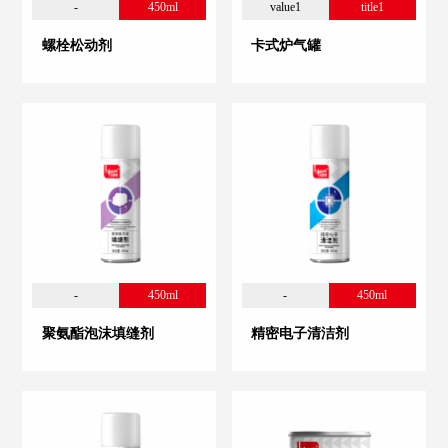
-
450ml
value1
title1
螺栓松动剂
卡式炉气罐
-
450ml
-
450ml
聚氨酯泡沫填缝剂
精密电子清洁剂