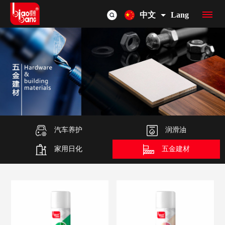
中文
Lang
首
页
品
牌
产
介
品
汽车养护
OEM/ODM
润滑油
家用日化
五金建材
绍
总
联
览
系
我
们