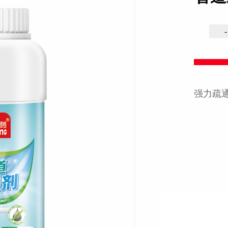
-
强力疏