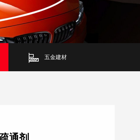
五金建材
疏通剂