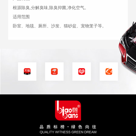
根源除臭,分解臭味,除臭抑菌,净化空气。
适用范围
卧室、地毯、厕所、沙发、猫砂盆、宠物笼子等。