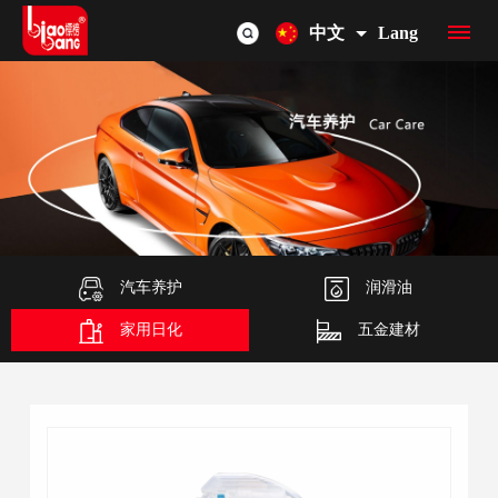
中文
Lang
首
页
品
牌
产
介
品
汽车养护
润滑油
OEM/ODM
家用日化
五金建材
绍
总
联
览
系
我
们