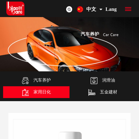
中文
Lang
首
页
品
牌
产
介
品
汽车养护
润滑油
OEM/ODM
家用日化
五金建材
绍
总
联
览
系
我
们