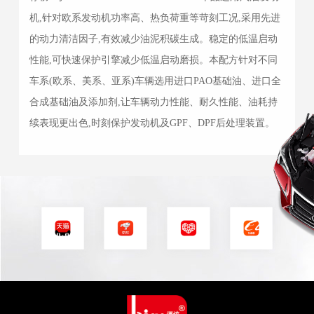
机,针对欧系发动机功率高、热负荷重等苛刻工况,采用先进
的动力清洁因子,有效减少油泥积碳生成。稳定的低温启动
性能,可快速保护引擎减少低温启动磨损。本配方针对不同
车系(欧系、美系、亚系)车辆选用进口PAO基础油、进口全
合成基础油及添加剂,让车辆动力性能、耐久性能、油耗持
续表现更出色,时刻保护发动机及GPF、DPF后处理装置。