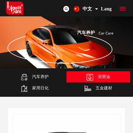
中文
Lang
首
页
品
牌
产
介
品
汽车养护
润滑油
OEM/ODM
家用日化
五金建材
绍
总
联
览
系
我
们