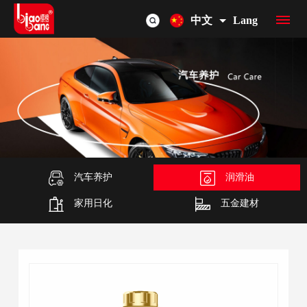
中文
Lang
首
页
品
牌
产
介
品
汽车养护
润滑油
OEM/ODM
家用日化
五金建材
绍
总
联
览
系
我
们