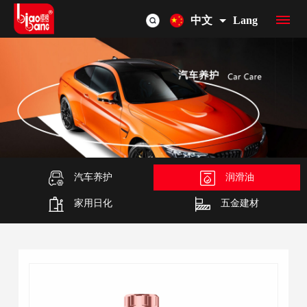
中文
Lang
首
页
品
牌
产
介
品
汽车养护
润滑油
OEM/ODM
家用日化
五金建材
绍
总
联
览
系
我
们