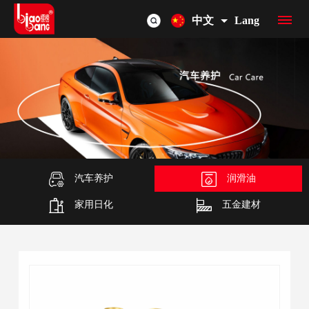
中文
Lang
首
页
品
牌
产
介
品
汽车养护
润滑油
OEM/ODM
家用日化
五金建材
绍
总
联
览
系
我
们