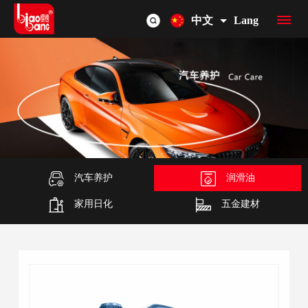
中文
Lang
首
页
品
牌
产
介
品
汽车养护
润滑油
OEM/ODM
家用日化
五金建材
绍
总
联
览
系
我
们