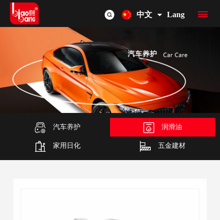
中文
Lang
首
页
品
牌
产
介
品
汽车养护
润滑油
OEM/ODM
家用日化
五金建材
绍
总
联
览
系
我
们