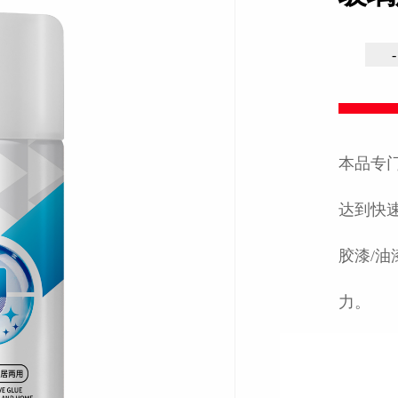
-
本品专
达到快
胶漆/油
力。