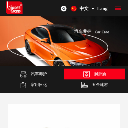
中文
Lang
首
页
品
牌
产
介
品
汽车养护
润滑油
OEM/ODM
家用日化
五金建材
绍
总
联
览
系
我
们