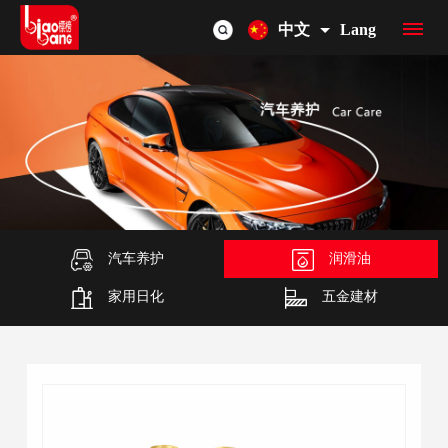
中文
Lang
首
页
品
牌
产
介
品
汽车养护
润滑油
OEM/ODM
家用日化
五金建材
绍
总
联
览
系
我
们