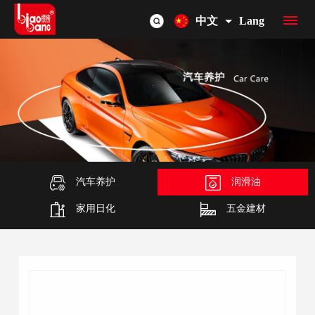
中文
Lang
首
页
品
牌
产
介
品
汽车养护
润滑油
OEM/ODM
家用日化
五金建材
绍
总
联
览
系
我
们