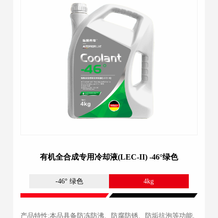
有机全合成专用冷却液(LEC-II) -46°绿色
-46° 绿色
4kg
产品特性:本品具备防冻防沸、防腐防锈、防垢抗泡等功能,