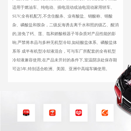
适用于燃油车、纯电动、插电混动或油电混动家用轿车、
SUV;全有机配万,不含住酸杀、业有酸盐、销酸称、镕酸
杂、磷酸盐和胺杂，二级反海诱去离千水和照的级乙、醒消
的,游免了钙、莲、氙和娇酸根器子等杂质对产品性能的影
响;严禁将本品与多种无机型冷却,如硅酸盐体系、磷酸盐体
系等 成半有机型冷却液混合，可与车厂所配套的全有机型
冷却液兼容使用;在产品未开封的条件下,室温阴凉处保存期
可达5年,特别适合欧洲、美国、亚洲中高端车辆使用。