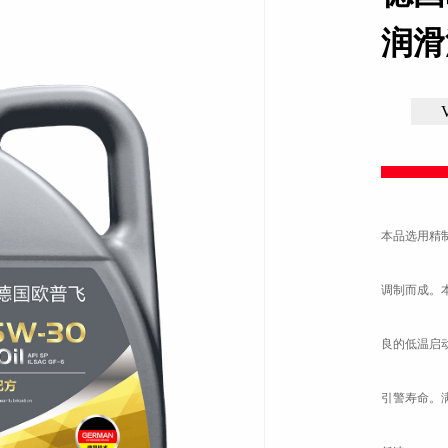
润滑油
本品选用精
调制而成。
良
的低温启
引警寿命。