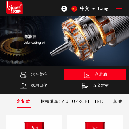
中文
Lang
首
页
品
牌
产
介
品
汽车养护
润滑油
OEM/ODM
家用日化
五金建材
绍
总
联
览
系
用车
定制款
标榜养车×AUTOPROFI LINE
其他
我
们